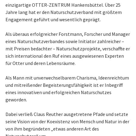
einzig­artige OTTER-ZENTRUM Hankensbüttel. Über 25
Jahre lang hat er den Natur­schutz­ver­band mit größtem
Engagement geführt und wesentlich geprägt.
Als überaus erfolgreicher Forstmann, For­scher und Manager
eines Natur­schutz­ver­bandes sowie Initiator zahl­reicher –
mit Preisen bedachter – Naturschutzprojekte, verschaffte er
sich international den Ruf eines ausgewiesenen Experten
für Otter und deren Le­bensräume.
Als Mann mit unverwechselbarem Charisma, Ideenreichtum
und mitreißender Begeisterungsfähigkeit ist er Inbegriff
eines innovativen und erfolgreichen Naturschutzes
geworden.
Dabei verließ Claus Reuther ausgetretene Pfade und setzte
seine Vision von der Koexistenz von Mensch und Natur in der
von ihm begründeten „etwas anderen Art des
Naturschutzes“ um.