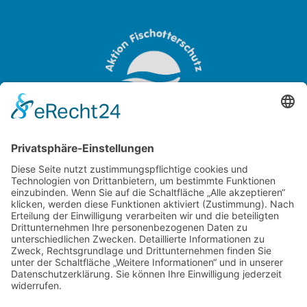
OTTER-ZENTRUM
Sudendorfallee 1
29386 Hankensbüttel
Niedersachsen
Tel.:
+49 (0) 5832 / 98 08 0
Aktion Fischotterschutz