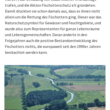
trafen, und die Aktion Fisch­ot­terschutz e.V. gründeten.
Damit drückten sie schon damals aus, dass es ihnen nicht
allein um die Rettung des Fisch­ot­ters ging. Dieser war das
Naturschutzsymbol für Gewässer und Feucht­ge­biete, und
wurde also zum Repräsentanten für ganze Le­bens­räume
und Le­bens­ge­mein­schaf­ten. Daran änderte in den
Folgejahren auch die positive Be­stands­ent­wick­lung des
Fisch­ot­ters nichts, die europaweit seit den 1990er Jahren
beobachtet werden kann.