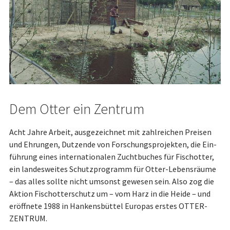
Dem Otter ein Zentrum
Acht Jahre Arbeit, ausgezeichnet mit zahl­reichen Preisen
und Ehrungen, Dut­zende von Forschungsprojekten, die Ein­
füh­rung eines internationalen Zuchtbuches für Fisch­otter,
ein landesweites Schutz­pro­gramm für Otter-Le­bens­räume
– das alles sollte nicht umsonst gewesen sein. Also zog die
Aktion Fisch­ot­terschutz um – vom Harz in die Heide – und
eröffnete 1988 in Hankensbüttel Eu­ro­pas erstes OTTER-
ZENTRUM.