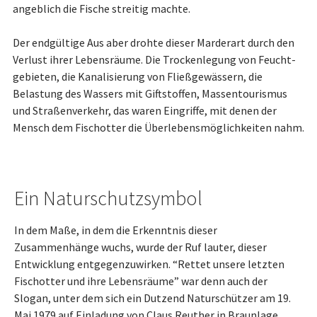
angeblich die Fische streitig machte.
Der endgültige Aus aber drohte dieser Marderart durch den
Verlust ihrer Le­bens­räume. Die Trockenlegung von Feucht­
ge­bieten, die Kanalisierung von Fließ­ge­wäs­sern, die
Belastung des Wassers mit Giftstoffen, Massentourismus
und Straßen­ver­kehr, das waren Eingriffe, mit denen der
Mensch dem Fisch­ot­ter die Überle­bens­möglichkeiten nahm.
Ein Naturschutzsymbol
In dem Maße, in dem die Erkenntnis dieser
Zusammenhänge wuchs, wurde der Ruf lauter, dieser
Entwicklung ent­ge­gen­zu­wirken. “Rettet unsere letzten
Fisch­ot­ter und ihre Lebens­räume” war denn auch der
Slogan, unter dem sich ein Dut­zend Natur­schützer am 19.
Mai 1979 auf Einladung von Claus Reuther in Braun­lage