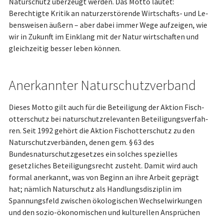
Naturschutz überzeugt werden. Das Motto lautet:
Berechtigte Kritik an naturzerstörende Wirtschafts- und Le­
bens­wei­sen äußern – aber dabei immer Wege aufzeigen, wie
wir in Zukunft im Einklang mit der Natur wirtschaften und
gleichzeitig besser leben können.
Anerkannter Naturschutzverband
Dieses Motto gilt auch für die Beteiligung der Aktion Fisch­
otter­schutz bei natur­schutz­re­le­vanten Be­tei­li­gungs­ver­fah­
ren. Seit 1992 gehört die Aktion Fisch­otter­schutz zu den
Naturschutzverbänden, denen gem. § 63 des
Bundesnaturschutzgesetzes ein solches spezielles
gesetzliches Beteiligungsrecht zusteht. Damit wird auch
formal anerkannt, was von Beginn an ihre Arbeit geprägt
hat; nämlich Naturschutz als Handlungsdisziplin im
Spannungsfeld zwischen ökologischen Wechsel­wir­kun­gen
und den sozio-öko­no­mischen und kulturellen Ansprüchen