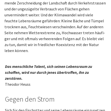
men­de Zerschneidung der Landschaft durch Verkehrs­tras­sen
und der ungezügelte Verbrauch von Flächen gehen
unvermindert weiter. Und der Kli­ma­wan­del wird viele
feuchte Le­bens­räume gefährden: Kleine Bäche und Tümpel
trocknen aus, Feucht­wie­sen verschwinden. Auf der anderen
Seite nehmen Wetterextreme zu, Hochwasser treten häu­fi­
ger und mit oftmals verheerenden Folgen auf. Es bleibt viel
zu tun, damit wir in friedlicher Koexistenz mit der Natur
leben können.
Das menschliche Talent, sich seinen Le­bens­raum zu
schaffen, wird nur durch jenes übertroffen, ihn zu
zerstören.
Theodor Heuss
Gegen den Strom
Sich für den Fisch­ot­ter und seine Le­bens­räume einzusetzen,