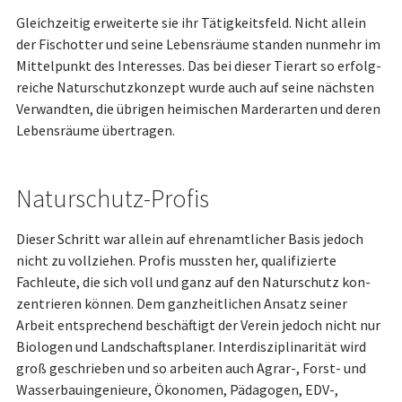
Gleichzeitig erweiterte sie ihr Tätigkeitsfeld. Nicht allein
der Fisch­ot­ter und seine Le­bens­räume standen nunmehr im
Mittelpunkt des Interesses. Das bei dieser Tierart so er­folg­
rei­che Naturschutzkonzept wurde auch auf seine nächsten
Ver­wand­ten, die übrigen heimischen Marderarten und deren
Le­bens­räume übertragen.
Naturschutz-Profis
Dieser Schritt war allein auf ehrenamtlicher Basis jedoch
nicht zu vollziehen. Profis mussten her, qualifizierte
Fachleute, die sich voll und ganz auf den Naturschutz kon­
zen­trie­ren können. Dem ganzheitlichen Ansatz seiner
Arbeit entsprechend beschäftigt der Verein jedoch nicht nur
Biologen und Land­schafts­planer. Interdisziplinarität wird
groß geschrieben und so arbeiten auch Agrar-, Forst- und
Wasserbauingenieure, Öko­no­men, Pädagogen, EDV-,