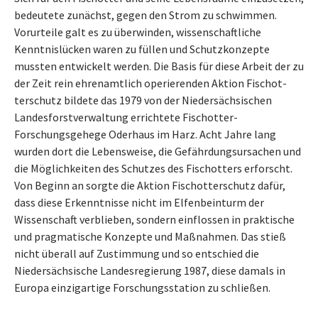
bedeutete zunächst, gegen den Strom zu schwimmen.
Vorurteile galt es zu überwinden, wissen­schaft­liche
Kenntnislücken waren zu füllen und Schutzkonzepte
mussten ent­wi­ckelt werden. Die Basis für diese Arbeit der zu
der Zeit rein ehrenamtlich ope­rie­ren­den Aktion Fisch­ot­
terschutz bildete das 1979 von der Nie­der­säch­sischen
Landesforstverwaltung errichtete Fisch­ot­ter-
Forschungsgehege Oder­haus im Harz. Acht Jahre lang
wurden dort die Le­bens­weise, die Ge­fähr­dungs­ur­sa­chen und
die Möglichkeiten des Schutzes des Fisch­ot­ters erforscht.
Von Beginn an sorgte die Aktion Fisch­ot­terschutz dafür,
dass diese Erkenntnisse nicht im El­fen­bein­turm der
Wissenschaft verblieben, sondern einflossen in praktische
und pragmatische Konzepte und Maßnahmen. Das stieß
nicht überall auf Zu­stim­mung und so entschied die
Niedersächsische Landesregierung 1987, diese damals in
Europa einzigartige Forschungsstation zu schließen.