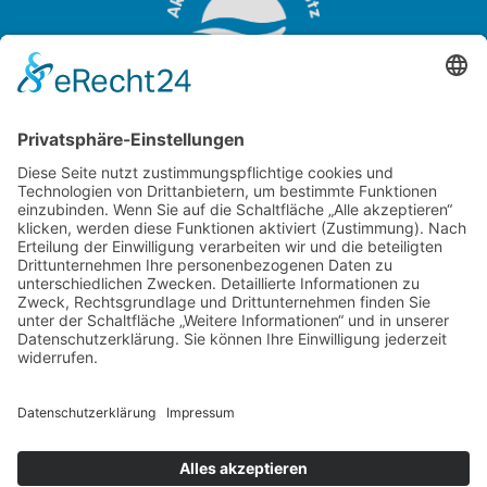
OTTER-ZENTRUM
Sudendorfallee 1
29386 Hankensbüttel
Niedersachsen
Tel.:
+49 (0) 5832 / 98 08 0
Aktion Fischotterschutz