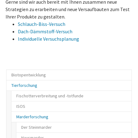
Gerne sind wir auch bereit mit Ihnen zusammen neue
Strategien zu erarbeiten und neue Versaufbauten zum Test
Ihrer Produkte zu gestalten.
Schlauch-Biss-Versuch
Dach-Dämmstoff-Versuch
Individuelle Versuchsplanung
Biotopentwicklung
Tierforschung
Ökologische Station Südheide
Das GrünlandVielfalt-Projekt
Fischotterverbreitung und -totfunde
Blau-Grüner Biotopverbund
ISOS
Projektpartner
Ausschreibungen
Marderforschung
Grünland – ein wahres Multitalent
Das Projekt
Otter-Verbreitungserhebung
Das Projektgebiet
Projektgebiet
Ottervorkommen
Der Steinmarder
Ziele und Maßnahmen
Ziele und Maßnahmen
ISOS-Netz
Hausmarder