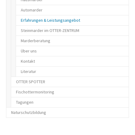
Aktuelles / Termine / Newsletter
Kontakt
Kartengrundlage
Automarder
(current)
Kontakt
Förderer
Erfahrungen & Leistungsangebot
Steinmarder im OTTER-ZENTRUM
Marderberatung
Über uns
Kontakt
Literatur
OTTER SPOTTER
Fischottermonitoring
Tagungen
Naturschutzbildung
Ergebnisse der Tagungen
Workshopreihe Naturbewusstsein
Natur erleben
Einleitung