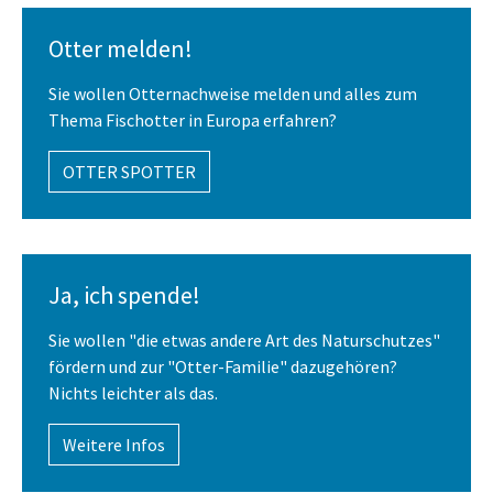
Ziele
Fischotter erleben
Otter melden!
Maßnahmen
Otter-Pfade Hankensbüttel
Sie wollen Otternachweise melden und alles zum
Ergebnisse Workshop 1
Thema Fischotter in Europa erfahren?
Ergebnisse Workshop 2
OTTER SPOTTER
Studie 2011
Förderung
Links
Ja, ich spende!
Sie wollen "die etwas andere Art des Naturschutzes"
fördern und zur "Otter-Familie" dazugehören?
Nichts leichter als das.
Weitere Infos