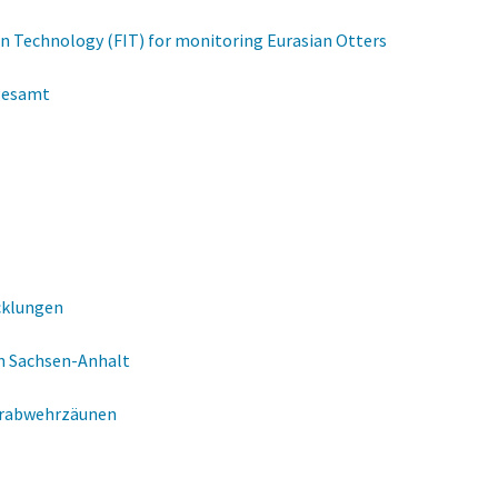
ion Technology (FIT) for monitoring Eurasian Otters
 gesamt
cklungen
in Sachsen-Anhalt
er­abwehr­zäunen