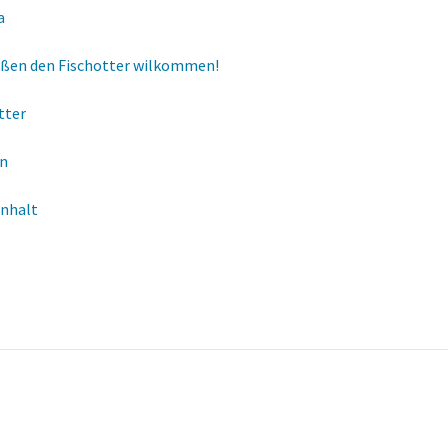
a
ißen den Fischotter wilkommen!
tter
en
Anhalt