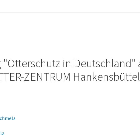
 "Otterschutz in Deutsch­land"
 OTTER-ZENTRUM Hankensbüttel
 Schmelz
lz