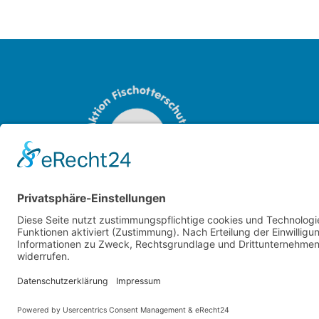
OTTER-ZENTRUM
Sudendorfallee 1
29386 Hankensbüttel
Niedersachsen
Tel.:
+49 (0) 5832 / 98 08 0