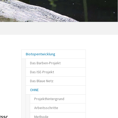
Biotopentwicklung
Das Barben-Projekt
Das ISE-Projekt
Die Barbe
Das Blaue Netz
Projektpartner
Der Ausgangszustand
OHNE
Projektgebiet
Das Ziel
Ziele und Maßnahmen
Die Maßnahmen
Projekthintergrund
Maßnahmenkarte
Die Ergebnisse
Arbeitsschritte
/SSC
Revitalisierungsmaßnahmen
Die Empfehlungen
Methode