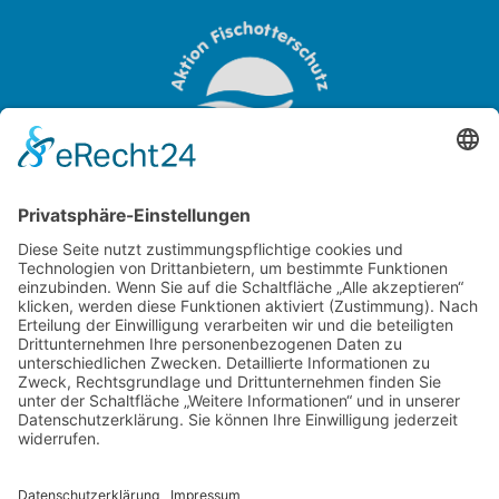
OTTER-ZENTRUM
Sudendorfallee 1
29386 Hankensbüttel
Niedersachsen
Tel.:
+49 (0) 5832 / 98 08 0
Aktion Fischotterschutz